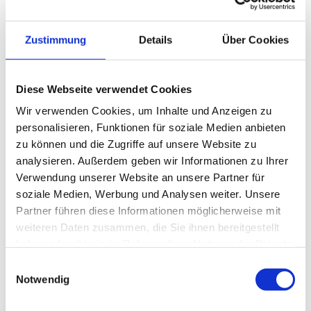
Wer darf ein Bauwerksbuch
erstellen?
Zustimmung
Details
Über Cookies
Das Erstellen von Bauwerksbüchern ist ausschließlich
Diese Webseite verwendet Cookies
qualifizierten Fachkräften vorbehalten – konkret:
Wir verwenden Cookies, um Inhalte und Anzeigen zu
Baumeister
personalisieren, Funktionen für soziale Medien anbieten
Ziviltechniker
zu können und die Zugriffe auf unsere Website zu
analysieren. Außerdem geben wir Informationen zu Ihrer
Diese Experten verfügen über die notwendige Ausbildung,
Verwendung unserer Website an unsere Partner für
Erfahrung und Befugnis, um Bauwerksbücher nach §128a
soziale Medien, Werbung und Analysen weiter. Unsere
rechtssicher anzulegen.
Partner führen diese Informationen möglicherweise mit
Als spezialisierte Bauwerksbuch Firma arbeiten wir
weiteren Daten zusammen, die Sie ihnen bereitgestellt
ausschließlich mit geprüften Baumeistern und
haben oder die sie im Rahmen Ihrer Nutzung der Dienste
Ziviltechnikern zusammen, damit Sie ein vollständiges,
gesammelt haben.
E
nachvollziehbares und rechtskonformes Bauwerksbuch
Notwendig
i
erhalten.
n