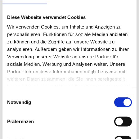
Diese Webseite verwendet Cookies
Wir verwenden Cookies, um Inhalte und Anzeigen zu
personalisieren, Funktionen für soziale Medien anbieten
zu können und die Zugriffe auf unsere Website zu
analysieren. Außerdem geben wir Informationen zu Ihrer
Verwendung unserer Website an unsere Partner für
soziale Medien, Werbung und Analysen weiter. Unsere
Partner führen diese Informationen möglicherweise mit
weiteren Daten zusammen, die Sie ihnen bereitgestellt
Unsere Leistungen für Sie
haben oder die sie im Rahmen Ihrer Nutzung der Dienste
gesammelt haben.
E
Für Einfamilienhäuser bieten wir eine
Notwendig
i
kostengünstige, minimalistische Lösung, die alle
n
gesetzlichen Anforderungen gemäß der Wiener
w
Bauordnung erfüllt.
Präferenzen
i
l