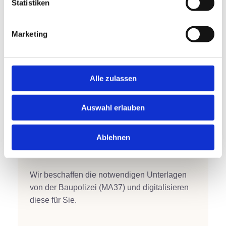
l
Statistiken
i
g
Marketing
u
n
g
s
Alle zulassen
a
u
Auswahl erlauben
s
w
a
Ablehnen
h
1. Aushub des Bauakts
l
Wir beschaffen die notwendigen Unterlagen
von der Baupolizei (MA37) und digitalisieren
diese für Sie.