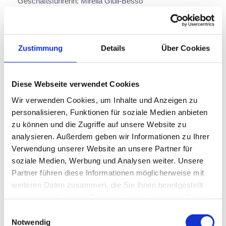
Geschäftsführerin: Mirella Giuli-Besso
UID Nummer: ATU81748012
Firmenbuchnummer: FN 643522 g
Firmenbuchgericht: Handelsgericht Wien
Zustimmung
Details
Über Cookies
Haftungshinweis:
Diese Webseite verwendet Cookies
Trotz sorgfältiger inhaltlicher Kontrolle übernehmen wir
keine Haftung für die Inhalte externer Links. Für den Inhalt
Wir verwenden Cookies, um Inhalte und Anzeigen zu
der verlinkten Seiten sind ausschließlich deren Betreiber
personalisieren, Funktionen für soziale Medien anbieten
verantwortlich.
zu können und die Zugriffe auf unsere Website zu
analysieren. Außerdem geben wir Informationen zu Ihrer
Bildnachweise:
Verwendung unserer Website an unsere Partner für
Urheber und Bildquelle verwendeten Bilder: Adobe Stock
soziale Medien, Werbung und Analysen weiter. Unsere
Fotos
Partner führen diese Informationen möglicherweise mit
weiteren Daten zusammen, die Sie ihnen bereitgestellt
haben oder die sie im Rahmen Ihrer Nutzung der Dienste
gesammelt haben.
E
Notwendig
i