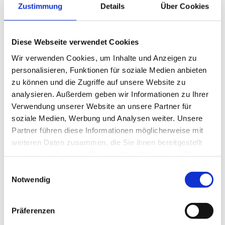
Bauwerksbuch nach
Zustimmung
Details
Über Cookies
§128a – Wie
Hausverwaltungen
Diese Webseite verwendet Cookies
effizient vorgehen
Wir verwenden Cookies, um Inhalte und Anzeigen zu
personalisieren, Funktionen für soziale Medien anbieten
zu können und die Zugriffe auf unsere Website zu
November 14, 2025
Wissenswertes
analysieren. Außerdem geben wir Informationen zu Ihrer
Verwendung unserer Website an unsere Partner für
Viele Hausverwaltungen fragen sich:
soziale Medien, Werbung und Analysen weiter. Unsere
„Wie gehe ich das Thema Bauwerksbuch
praktisch an?“ Wir zeigen praxisnah, wie
Partner führen diese Informationen möglicherweise mit
Sie effizient starten, Fristen einhalten und
weiteren Daten zusammen, die Sie ihnen bereitgestellt
Prozesse digital abbilden – inklusive
haben oder die sie im Rahmen Ihrer Nutzung der Dienste
Testobjekt-Tipp, bevor Sie den gesamten
gesammelt haben.
E
Bestand übertragen. Ausgangssituation
Notwendig
i
Für Bestandsgebäude gelten gestaffelte
n
Fristen nach §128a Wiener Bauordnung:
w
Neubauten, Zu- und Umbauten sind
Präferenzen
i
ebenfalls betroffen, allerdings wird das